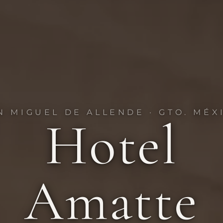
N MIGUEL DE ALLENDE · GTO. MÉX
Hotel
Amatte