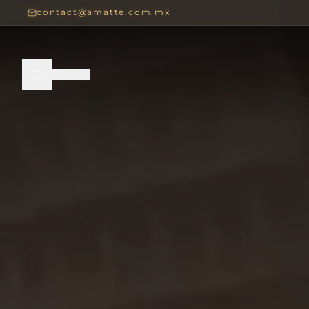
contact@amatte.com.mx
ES
|
EN