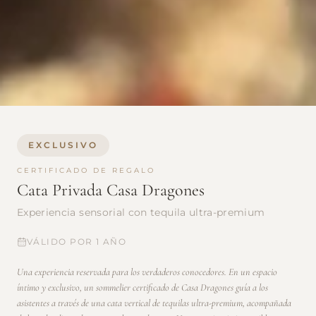
EXCLUSIVO
CERTIFICADO DE REGALO
Cata Privada Casa Dragones
Experiencia sensorial con tequila ultra-premium
VÁLIDO POR 1 AÑO
Una experiencia reservada para los verdaderos conocedores. En un espacio
íntimo y exclusivo, un sommelier certificado de Casa Dragones guía a los
asistentes a través de una cata vertical de tequilas ultra-premium, acompañada