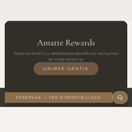
Amatte Rewards
Reserva directo y desbloquea beneficios exclusivos
en cada estancia.
UNIRSE GRATIS
RESERVAR — VER DISPONIBILIDAD
Acceso exclusivo a experiencias
Catas sele
únicas.
ACCEDER / REGISTRARSE