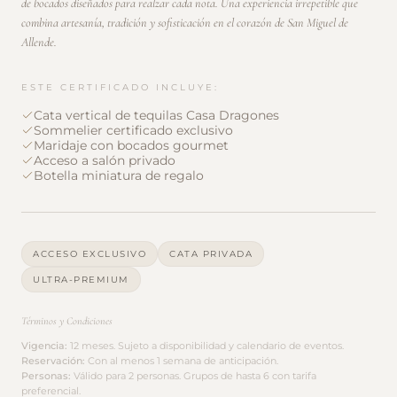
de bocados diseñados para realzar cada nota. Una experiencia irrepetible que
combina artesanía, tradición y sofisticación en el corazón de San Miguel de
Allende.
ESTE CERTIFICADO INCLUYE:
Cata vertical de tequilas Casa Dragones
Sommelier certificado exclusivo
Maridaje con bocados gourmet
Acceso a salón privado
Botella miniatura de regalo
ACCESO EXCLUSIVO
CATA PRIVADA
ULTRA-PREMIUM
Términos y Condiciones
Vigencia
:
12 meses. Sujeto a disponibilidad y calendario de eventos.
Reservación
:
Con al menos 1 semana de anticipación.
Personas
:
Válido para 2 personas. Grupos de hasta 6 con tarifa
preferencial.