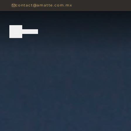
contact@amatte.com.mx
ES
|
EN