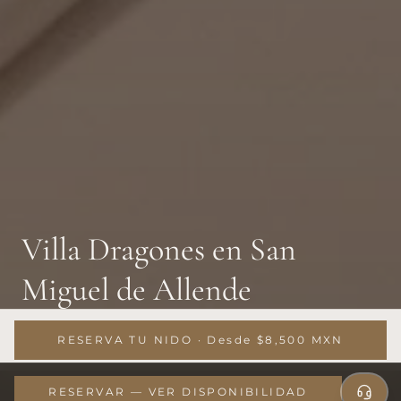
Villa Dragones en San
Miguel de Allende
Desde
$11,676 MXN
/ noche
RESERVA TU NIDO
·
Desde $8,500 MXN
RESERVAR — VER DISPONIBILIDAD